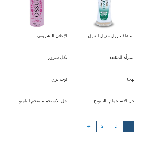
استئناف رول مزيل العرق
الإعلان التشويقي
المرأة المثقفة
بكل سرور
بهجة
توت بري
جل الاستحمام بالبابونج
جل الاستحمام بفحم البامبو
←
3
2
1