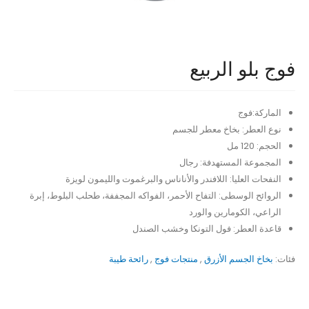
فوج بلو الربيع
الماركة:فوج
نوع العطر: بخاخ معطر للجسم
الحجم: 120 مل
المجموعة المستهدفة: رجال
النفحات العليا: اللافندر والأناناس والبرغموت والليمون لويزة
الروائح الوسطى: التفاح الأحمر، الفواكه المجففة، طحلب البلوط، إبرة
الراعي، الكومارين والورد
قاعدة العطر: فول التونكا وخشب الصندل
فئات:
بخاخ الجسم الأزرق
,
منتجات فوج
,
رائحة طيبة