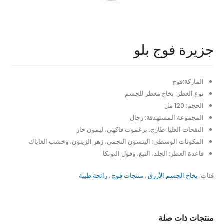
جزيرة فوج بلو
الماركة:فوج
نوع العطر: بخاخ معطر للجسم
الحجم: 120 مل
المجموعة المستهدفة: رجال
النفحات العليا: طازج، برغموت فاكهي، ليمون حار
المكونات الوسطى: الينسون النجمي، زهر الزيتون، وخشب الغاياك
قاعدة العطر: الجلد، التبغ، وفول التونكا
فئات:
بخاخ الجسم الأزرق
,
منتجات فوج
,
رائحة طيبة
منتجات ذات صلة